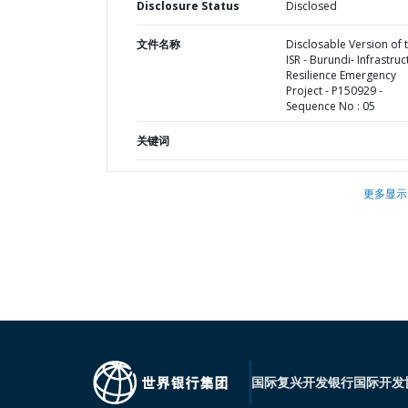
Disclosure Status
Disclosed
文件名称
Disclosable Version of 
ISR - Burundi- Infrastruc
Resilience Emergency
Project - P150929 -
Sequence No : 05
关键词
更多显示
国际复兴开发银行
国际开发