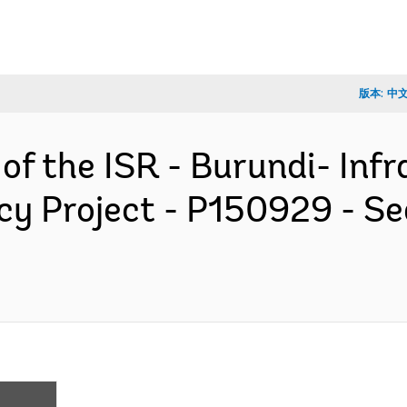
版本:
中
 of the ISR - Burundi- Inf
cy Project - P150929 - S