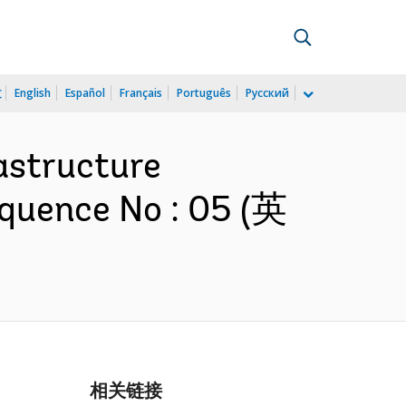
文
English
Español
Français
Português
Русский
rastructure
equence No : 05 (英
相关链接