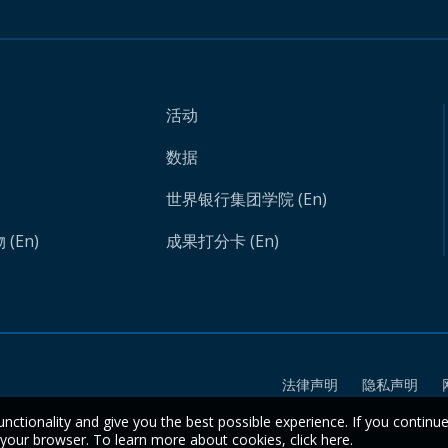
活动
数据
世界银行集团学院 (En)
(En)
成果打分卡 (En)
法律声明
隐私声明
unctionality and give you the best possible experience. If you continu
n your browser. To learn more about cookies,
click here
.