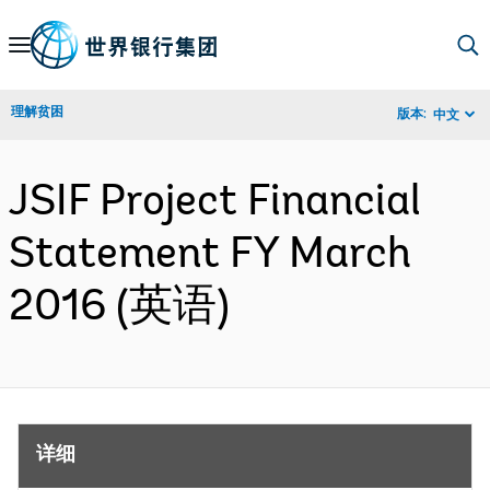
Skip
to
Main
理解贫困
版本:
中文
Navigation
JSIF Project Financial
Statement FY March
2016 (英语)
详细