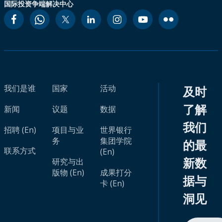
国际投资争端解决中心
我们是谁
国家
活动
及时
了解
新闻
议题
数据
我们
招聘 (En)
项目与业
世界银行
务
集团学院
的最
联系方式
(En)
新数
研究与出
版物 (En)
成果打分
据与
卡 (En)
洞见