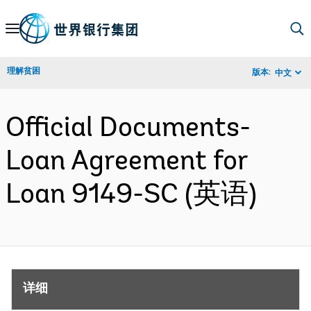
Skip
to
Main
理解贫困
版本:
中文
Navigation
Official Documents-
Loan Agreement for
Loan 9149-SC (英语)
详细