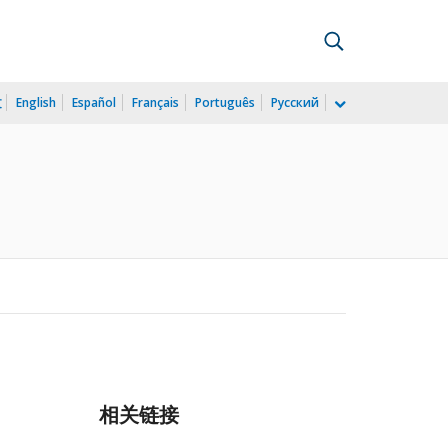
文
English
Español
Français
Português
Русский
相关链接