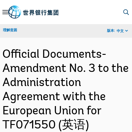
Skip
to
Main
理解贫困
版本:
中文
Navigation
Official Documents-
Amendment No. 3 to the
Administration
Agreement with the
European Union for
TF071550 (英语)