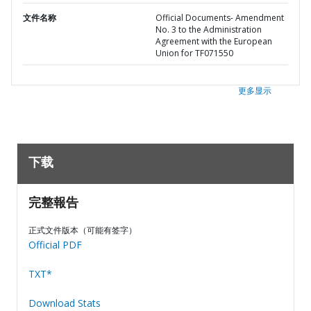
文件名称
Official Documents- Amendment
No. 3 to the Administration
Agreement with the European
Union for TF071550
更多显示
下载
完整報告
正式文件版本（可能有签字）
Official PDF
TXT*
Download Stats