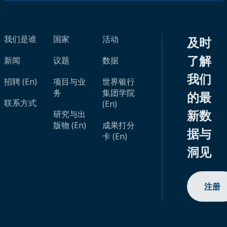
我们是谁
国家
活动
及时
了解
新闻
议题
数据
我们
招聘 (En)
项目与业
世界银行
务
集团学院
的最
联系方式
(En)
新数
研究与出
版物 (En)
成果打分
据与
卡 (En)
洞见
注册