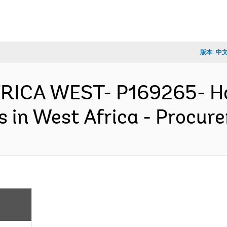
版本:
中
AFRICA WEST- P169265- H
cs in West Africa - Procu