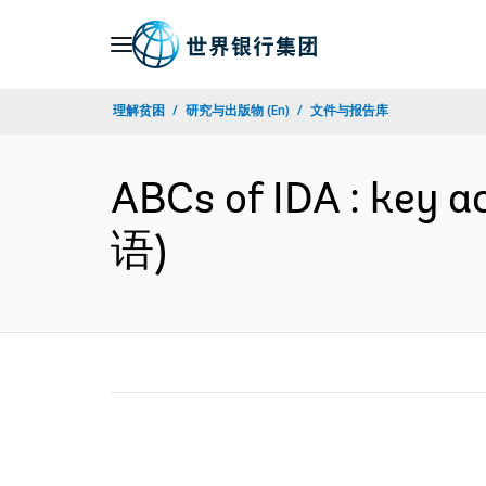
Skip
to
Main
理解贫困
研究与出版物 (En)
文件与报告库
Navigation
ABCs of IDA : key 
语)