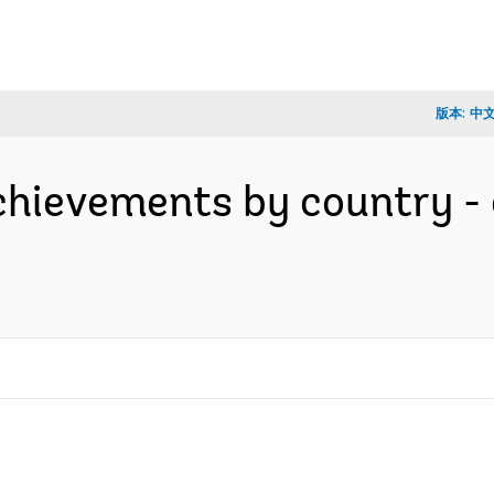
版本:
中
achievements by country -