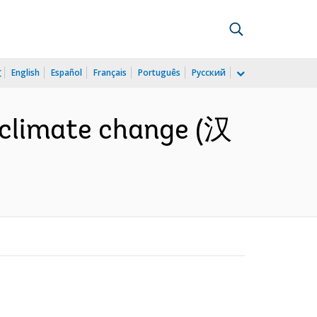
文
English
Español
Français
Português
Русский
 climate change (汉