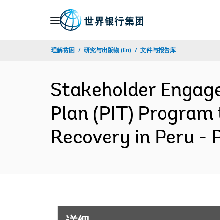
Skip
to
Main
理解贫困
研究与出版物 (En)
文件与报告库
Navigation
Stakeholder Engage
Plan (PIT) Program
Recovery in Peru -