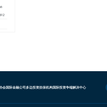
t-
4812
协会
国际金融公司
多边投资担保机构
国际投资争端解决中心