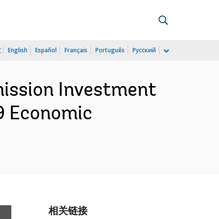
文
English
Español
Français
Português
Русский
ission Investment
9 Economic
相关链接