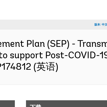
版本:
中
ment Plan (SEP) - Transm
 to support Post-COVID-1
 P174812 (英语)