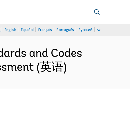
文
English
Español
Français
Português
Русский
ndards and Codes
essment (英语)