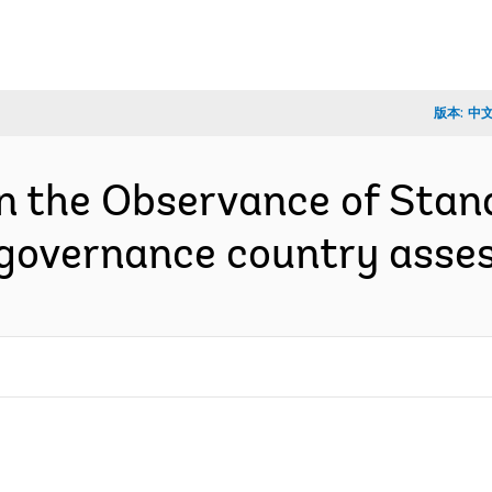
版本:
中
on the Observance of Sta
e governance country ass