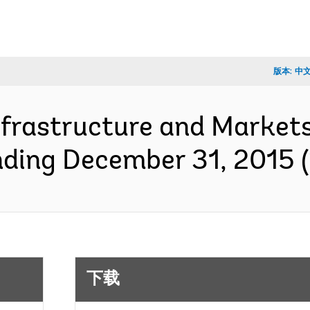
版本:
中
nfrastructure and Markets 
ending December 31, 2015
下载