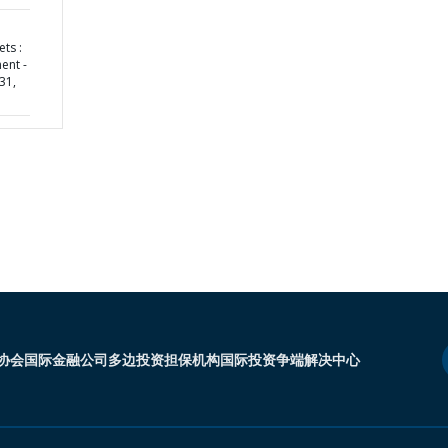
ts :
ent -
31,
协会
国际金融公司
多边投资担保机构
国际投资争端解决中心