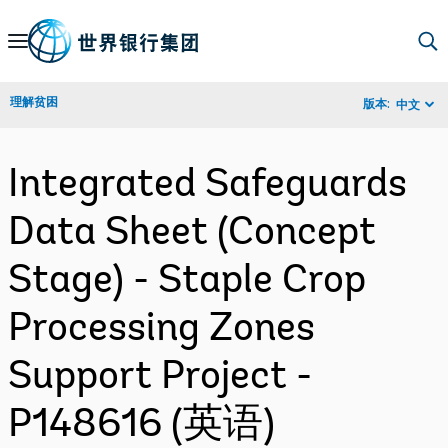
Skip
to
Main
理解贫困
版本:
中文
Navigation
Integrated Safeguards
Data Sheet (Concept
Stage) - Staple Crop
Processing Zones
Support Project -
P148616 (英语)