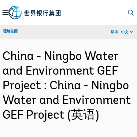
Skip
to
Main
理解贫困
版本:
中文
Navigation
China - Ningbo Water
and Environment GEF
Project : China - Ningbo
Water and Environment
GEF Project (英语)