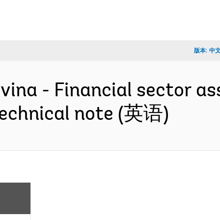
版本:
中
vina - Financial sector a
 technical note (英语)