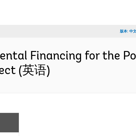
版本:
中
ental Financing for the P
ject (英语)