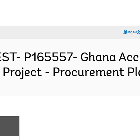
版本:
中
ST- P165557- Ghana Accou
 Project - Procurement P