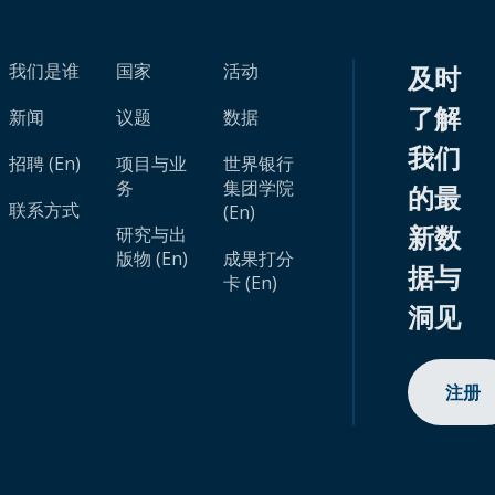
我们是谁
国家
活动
及时
了解
新闻
议题
数据
我们
招聘 (En)
项目与业
世界银行
务
集团学院
的最
联系方式
(En)
新数
研究与出
版物 (En)
成果打分
据与
卡 (En)
洞见
注册