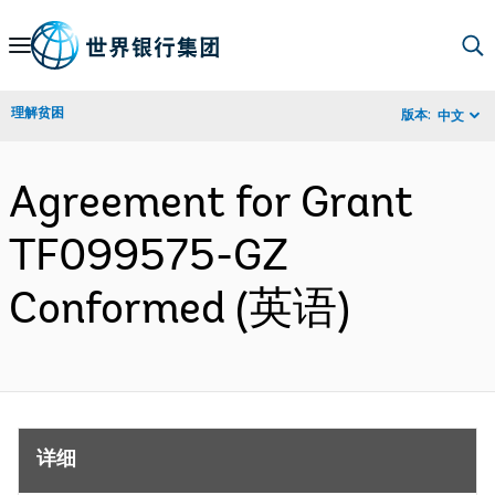
Skip
to
Main
理解贫困
版本:
中文
Navigation
Agreement for Grant
TF099575-GZ
Conformed (英语)
详细