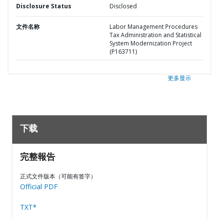
Disclosure Status
Disclosed
文件名称
Labor Management Procedures
Tax Administration and Statistical
System Modernization Project
(P163711)
更多显示
下载
完整報告
正式文件版本（可能有签字）
Official PDF
TXT*