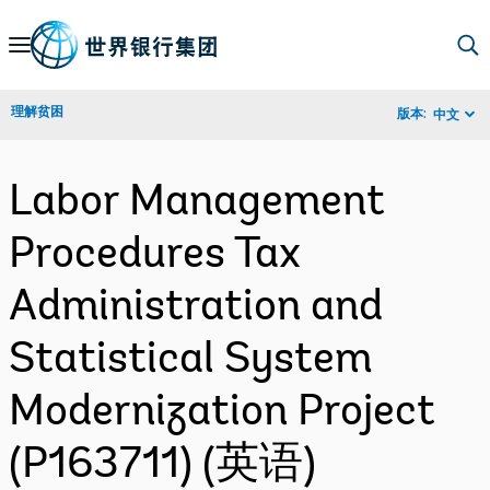
Skip
to
Main
理解贫困
版本:
中文
Navigation
Labor Management
Procedures Tax
Administration and
Statistical System
Modernization Project
(P163711) (英语)