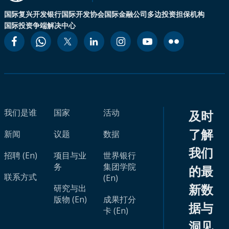
国际复兴开发银行
国际开发协会
国际金融公司
多边投资担保机构
国际投资争端解决中心
我们是谁
国家
活动
及时
了解
新闻
议题
数据
我们
招聘 (En)
项目与业
世界银行
务
集团学院
的最
联系方式
(En)
新数
研究与出
版物 (En)
成果打分
据与
卡 (En)
洞见