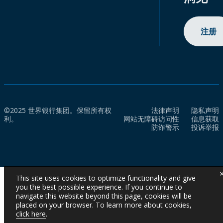
注册
©2025 世界银行集团。保留所有权
法律声明
隐私声明
利。
网站无障碍访问性
信息获取
防诈警示
投诉举报
This site uses cookies to optimize functionality and give
you the best possible experience. If you continue to
navigate this website beyond this page, cookies will be
placed on your browser. To learn more about cookies,
click here
.