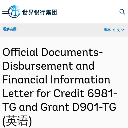
Skip
to
Main
理解贫困
版本:
中文
Navigation
Official Documents-
Disbursement and
Financial Information
Letter for Credit 6981-
TG and Grant D901-TG
(英语)