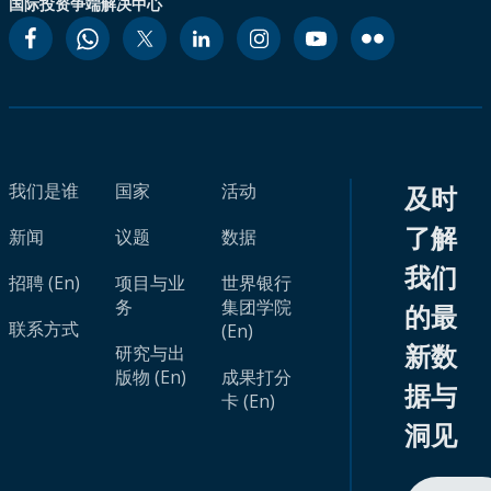
国际投资争端解决中心
我们是谁
国家
活动
及时
了解
新闻
议题
数据
我们
招聘 (En)
项目与业
世界银行
务
集团学院
的最
联系方式
(En)
新数
研究与出
版物 (En)
成果打分
据与
卡 (En)
洞见