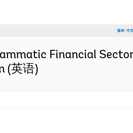
版本:
中
rammatic Financial Secto
am (英语)