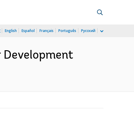
文
English
Español
Français
Português
Русский
r Development