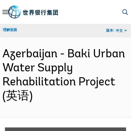
Skip
to
Main
理解贫困
版本:
中文
Navigation
Azerbaijan - Baki Urban
Water Supply
Rehabilitation Project
(英语)