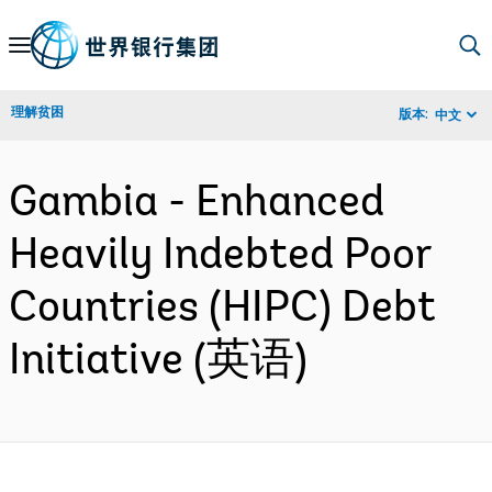
Skip
to
Main
理解贫困
版本:
中文
Navigation
Gambia - Enhanced
Heavily Indebted Poor
Countries (HIPC) Debt
Initiative (英语)