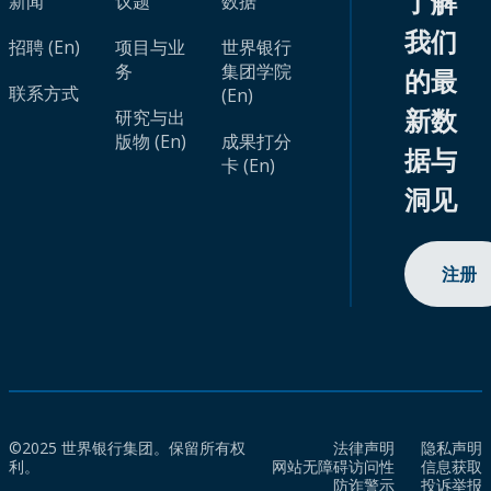
了解
新闻
议题
数据
我们
招聘 (En)
项目与业
世界银行
务
集团学院
的最
联系方式
(En)
新数
研究与出
版物 (En)
成果打分
据与
卡 (En)
洞见
注册
©2025 世界银行集团。保留所有权
法律声明
隐私声明
利。
网站无障碍访问性
信息获取
防诈警示
投诉举报