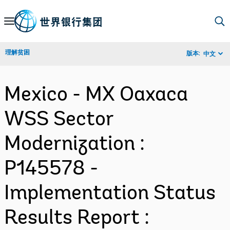
Skip
to
Main
理解贫困
版本:
中文
Navigation
Mexico - MX Oaxaca
WSS Sector
Modernization :
P145578 -
Implementation Status
Results Report :