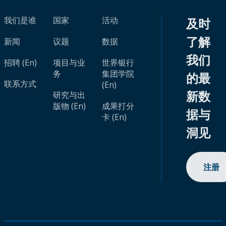
我们是谁
国家
活动
及时
了解
新闻
议题
数据
我们
招聘 (En)
项目与业
世界银行
务
集团学院
的最
联系方式
(En)
新数
研究与出
版物 (En)
成果打分
据与
卡 (En)
洞见
注册