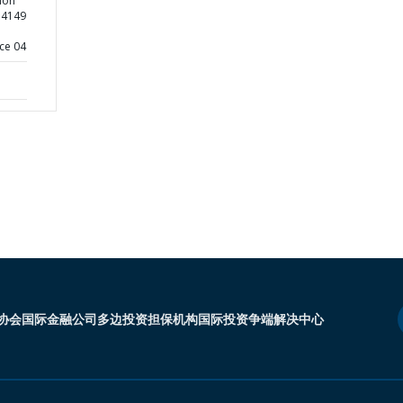
ion
54149
ce 04
协会
国际金融公司
多边投资担保机构
国际投资争端解决中心