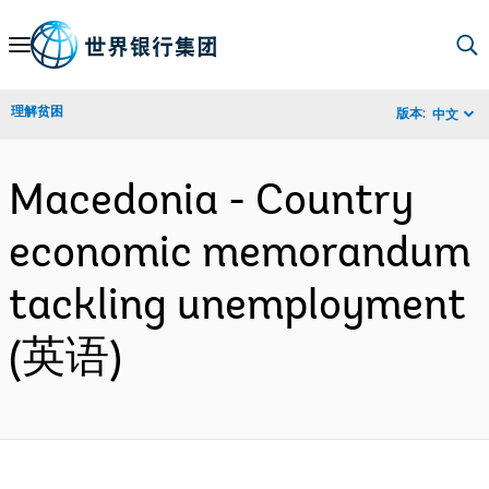
Skip
to
Main
理解贫困
版本:
中文
Navigation
Macedonia - Country
economic memorandum
tackling unemployment
(英语)