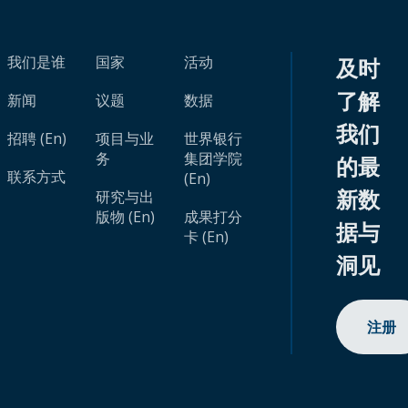
我们是谁
国家
活动
及时
了解
新闻
议题
数据
我们
招聘 (En)
项目与业
世界银行
务
集团学院
的最
联系方式
(En)
新数
研究与出
版物 (En)
成果打分
据与
卡 (En)
洞见
注册