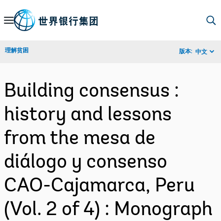
Skip
to
Main
理解贫困
版本:
中文
Navigation
Building consensus :
history and lessons
from the mesa de
diálogo y consenso
CAO-Cajamarca, Peru
(Vol. 2 of 4) : Monograph