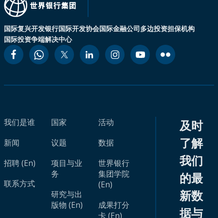
国际复兴开发银行
国际开发协会
国际金融公司
多边投资担保机构
国际投资争端解决中心
我们是谁
国家
活动
及时
了解
新闻
议题
数据
我们
招聘 (En)
项目与业
世界银行
务
集团学院
的最
联系方式
(En)
新数
研究与出
版物 (En)
成果打分
据与
卡 (En)