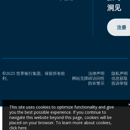
洞见
注册
©2025 世界银行集团。保留所有权
法律声明
隐私声明
利。
网站无障碍访问性
信息获取
防诈警示
投诉举报
This site uses cookies to optimize functionality and give
you the best possible experience. If you continue to
navigate this website beyond this page, cookies will be
placed on your browser. To learn more about cookies,
click here
.