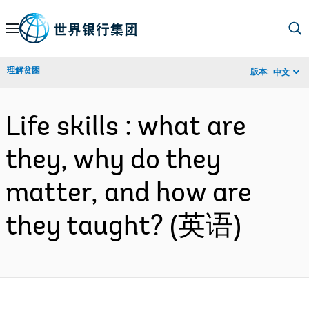
Skip
to
Main
理解贫困
版本:
中文
Navigation
Life skills : what are
they, why do they
matter, and how are
they taught? (英语)