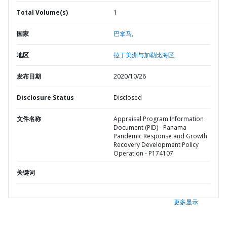
Total Volume(s)
1
国家
巴拿马,
地区
拉丁美洲与加勒比海区,
发布日期
2020/10/26
Disclosure Status
Disclosed
文件名称
Appraisal Program Information
Document (PID) - Panama
Pandemic Response and Growth
Recovery Development Policy
Operation - P174107
关键词
更多显示