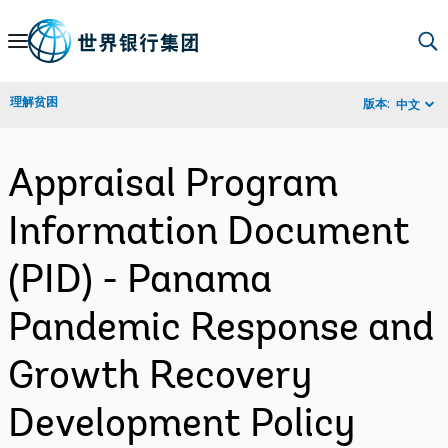
Skip
to
Main
理解贫困
版本:
中文
Navigation
Appraisal Program
Information Document
(PID) - Panama
Pandemic Response and
Growth Recovery
Development Policy