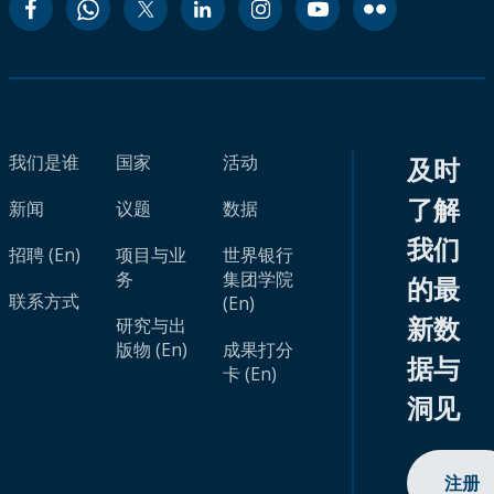
我们是谁
国家
活动
及时
了解
新闻
议题
数据
我们
招聘 (En)
项目与业
世界银行
务
集团学院
的最
联系方式
(En)
新数
研究与出
版物 (En)
成果打分
据与
卡 (En)
洞见
注册