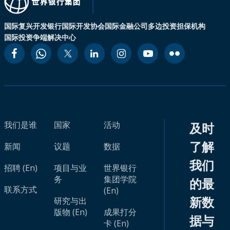
国际复兴开发银行
国际开发协会
国际金融公司
多边投资担保机构
国际投资争端解决中心
我们是谁
国家
活动
及时
了解
新闻
议题
数据
我们
招聘 (En)
项目与业
世界银行
务
集团学院
的最
联系方式
(En)
新数
研究与出
版物 (En)
成果打分
据与
卡 (En)