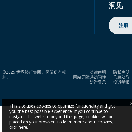
洞见
注册
©2025 世界银行集团。保留所有权
法律声明
隐私声明
利。
网站无障碍访问性
信息获取
防诈警示
投诉举报
This site uses cookies to optimize functionality and give
you the best possible experience. If you continue to
navigate this website beyond this page, cookies will be
placed on your browser. To learn more about cookies,
click here
.