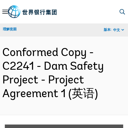
Skip
to
Main
理解贫困
版本:
中文
Navigation
Conformed Copy -
C2241 - Dam Safety
Project - Project
Agreement 1 (英语)