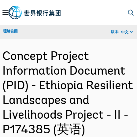
Skip
to
Main
理解贫困
版本:
中文
Navigation
Concept Project
Information Document
(PID) - Ethiopia Resilient
Landscapes and
Livelihoods Project - II -
P174385 (英语)