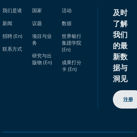
我们是谁
国家
活动
及时
了解
新闻
议题
数据
我们
招聘 (En)
项目与业
世界银行
务
集团学院
的最
联系方式
(En)
新数
研究与出
版物 (En)
成果打分
据与
卡 (En)
洞见
注册