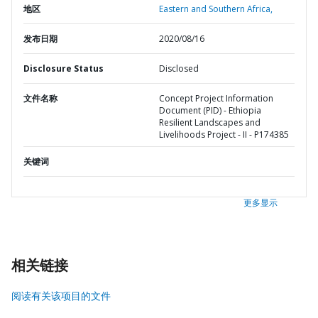
地区
Eastern and Southern Africa,
发布日期
2020/08/16
Disclosure Status
Disclosed
文件名称
Concept Project Information
Document (PID) - Ethiopia
Resilient Landscapes and
Livelihoods Project - II - P174385
关键词
更多显示
相关链接
阅读有关该项目的文件