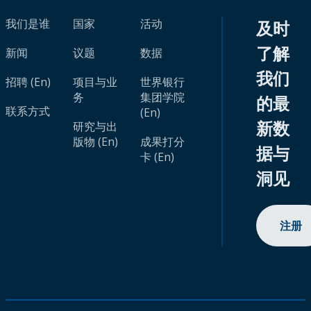
我们是谁
国家
活动
及时
了解
新闻
议题
数据
我们
招聘 (En)
项目与业
世界银行
务
集团学院
的最
联系方式
(En)
新数
研究与出
版物 (En)
成果打分
据与
卡 (En)
洞见
注册