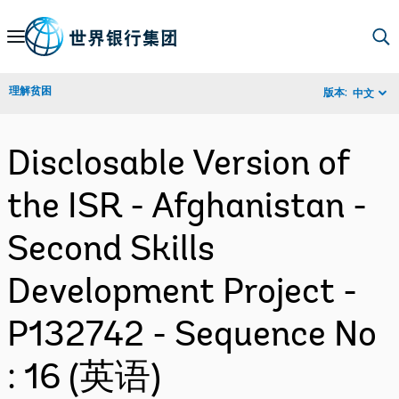
Skip
to
Main
理解贫困
版本:
中文
Navigation
Disclosable Version of
the ISR - Afghanistan -
Second Skills
Development Project -
P132742 - Sequence No
: 16 (英语)