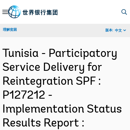
Skip
to
Main
理解贫困
版本:
中文
Navigation
Tunisia - Participatory
Service Delivery for
Reintegration SPF :
P127212 -
Implementation Status
Results Report :