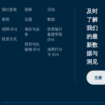
我们是谁
国家
活动
及时
了解
新闻
议题
数据
我们
招聘 (En)
项目与业
世界银行
务
集团学院
的最
联系方式
(En)
新数
研究与出
版物 (En)
成果打分
据与
卡 (En)
洞见
注册