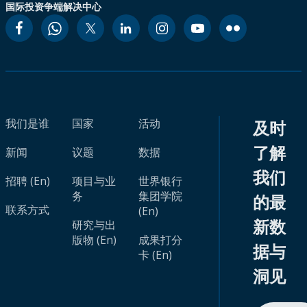
国际投资争端解决中心
我们是谁
国家
活动
及时
了解
新闻
议题
数据
我们
招聘 (En)
项目与业
世界银行
务
集团学院
的最
联系方式
(En)
新数
研究与出
版物 (En)
成果打分
据与
卡 (En)
洞见