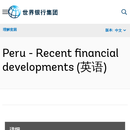
Skip
to
Main
理解贫困
版本:
中文
Navigation
Peru - Recent financial
developments (英语)