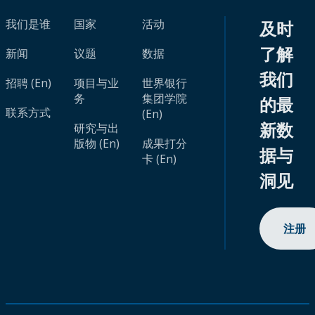
我们是谁
国家
活动
及时
了解
新闻
议题
数据
我们
招聘 (En)
项目与业
世界银行
务
集团学院
的最
联系方式
(En)
新数
研究与出
版物 (En)
成果打分
据与
卡 (En)
洞见
注册