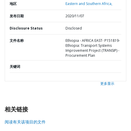
地区
Eastern and Southern Africa,
发布日期
2020/11/07
Disclosure Status
Disclosed
文件名称
Ethiopia - AFRICA EAST- P151819-
Ethiopia: Transport Systems
Improvement Project (TRANSIP) -
Procurement Plan
关键词
更多显示
相关链接
阅读有关该项目的文件