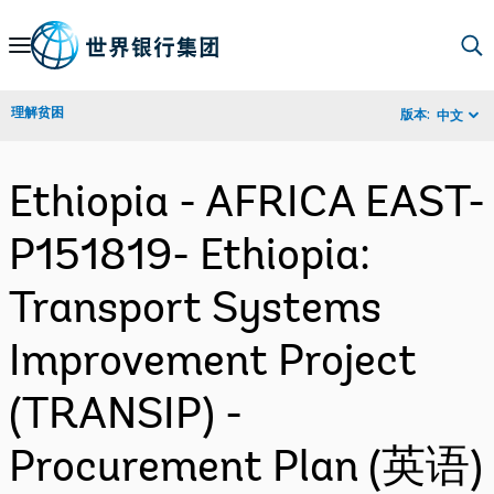
Skip
to
Main
理解贫困
版本:
中文
Navigation
Ethiopia - AFRICA EAST-
P151819- Ethiopia:
Transport Systems
Improvement Project
(TRANSIP) -
Procurement Plan (英语)