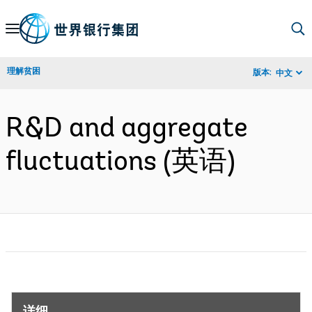
Skip
to
Main
理解贫困
版本:
中文
Navigation
R&D and aggregate
fluctuations (英语)