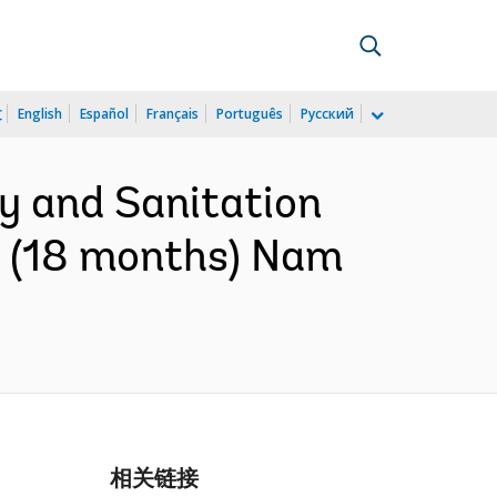
文
English
Español
Français
Português
Русский
y and Sanitation
8 (18 months) Nam
相关链接