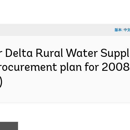
版本:
中
r Delta Rural Water Suppl
procurement plan for 200
)