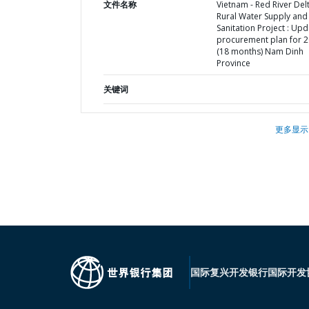
文件名称
Vietnam - Red River Del
Rural Water Supply and
Sanitation Project : Up
procurement plan for 
(18 months) Nam Dinh
Province
关键词
更多显示
国际复兴开发银行
国际开发