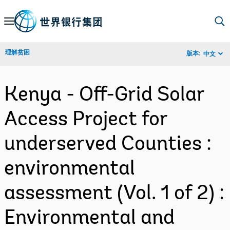
Skip
to
Main
理解贫困
版本:
中文
Navigation
Kenya - Off-Grid Solar
Access Project for
underserved Counties :
environmental
assessment (Vol. 1 of 2) :
Environmental and