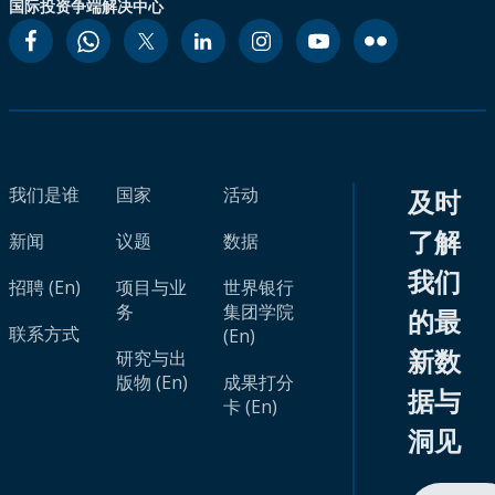
国际投资争端解决中心
我们是谁
国家
活动
及时
了解
新闻
议题
数据
我们
招聘 (En)
项目与业
世界银行
务
集团学院
的最
联系方式
(En)
新数
研究与出
版物 (En)
成果打分
据与
卡 (En)
洞见