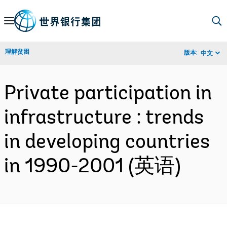
Skip
to
Main
理解贫困
版本:
中文
Navigation
Private participation in
infrastructure : trends
in developing countries
in 1990-2001 (英语)