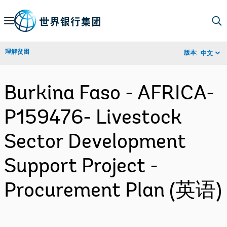
Skip
to
Main
理解贫困
版本:
中文
Navigation
Burkina Faso - AFRICA-
P159476- Livestock
Sector Development
Support Project -
Procurement Plan (英语)