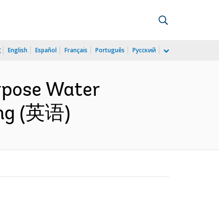
文
English
Español
Français
Português
Русский
urpose Water
ing (英语)