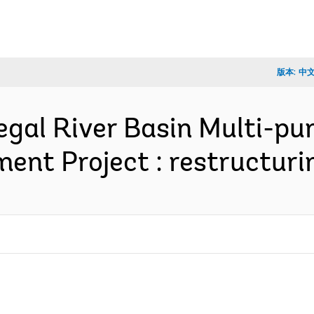
版本:
中
egal River Basin Multi-p
ent Project : restructur