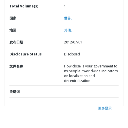
Total Volume(s)
1
国家
世界,
地区
其他,
发布日期
2012/07/01
Disclosure Status
Disclosed
文件名称
How close is your government to
its people ? worldwide indicators
on localization and
decentralization
关键词
更多显示