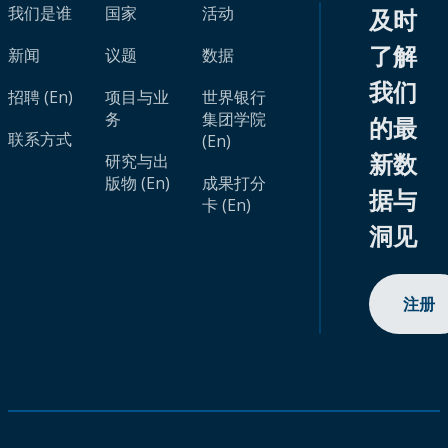
我们是谁
国家
活动
及时
了解
新闻
议题
数据
我们
招聘 (En)
项目与业
世界银行
务
集团学院
的最
联系方式
(En)
新数
研究与出
版物 (En)
成果打分
据与
卡 (En)
洞见
注册