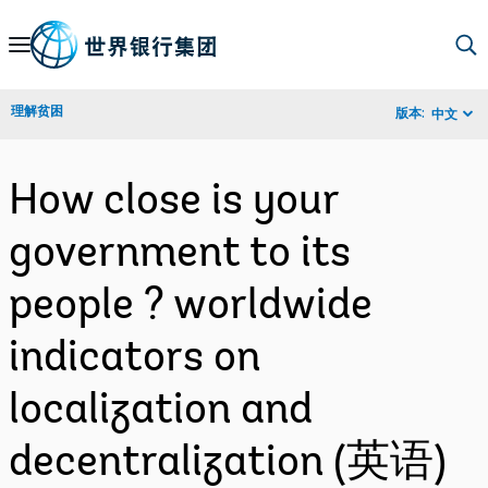
Skip
to
Main
理解贫困
版本:
中文
Navigation
How close is your
government to its
people ? worldwide
indicators on
localization and
decentralization (英语)