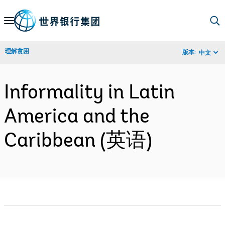
Skip
to
Main
理解贫困
版本:
中文
Navigation
Informality in Latin
America and the
Caribbean (英语)