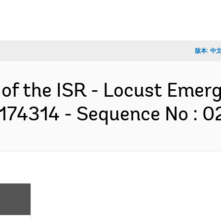
版本:
中
 of the ISR - Locust Eme
 P174314 - Sequence No : 