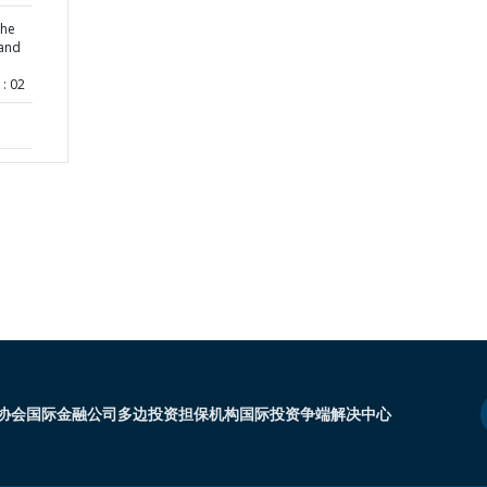
the
 and
: 02
协会
国际金融公司
多边投资担保机构
国际投资争端解决中心