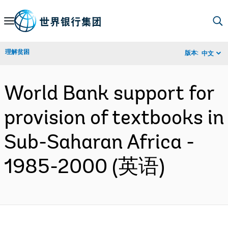
Skip
to
Main
理解贫困
版本:
中文
Navigation
World Bank support for
provision of textbooks in
Sub-Saharan Africa -
1985-2000 (英语)