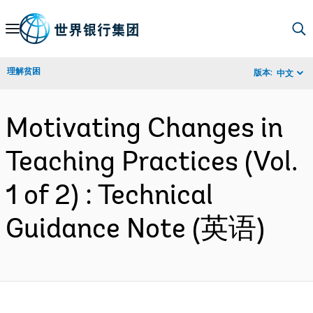
Skip
to
Main
理解贫困
版本:
中文
Navigation
Motivating Changes in
Teaching Practices (Vol.
1 of 2) : Technical
Guidance Note (英语)