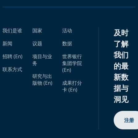
我们是谁
国家
活动
及时
了解
新闻
议题
数据
我们
招聘 (En)
项目与业
世界银行
务
集团学院
的最
联系方式
(En)
新数
研究与出
版物 (En)
成果打分
据与
卡 (En)
洞见
注册