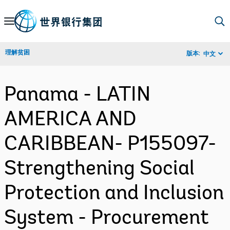
Skip
to
Main
理解贫困
版本:
中文
Navigation
Panama - LATIN
AMERICA AND
CARIBBEAN- P155097-
Strengthening Social
Protection and Inclusion
System - Procurement