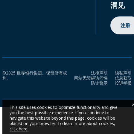
洞见
注册
©2025 世界银行集团。保留所有权
法律声明
隐私声明
利。
网站无障碍访问性
信息获取
防诈警示
投诉举报
This site uses cookies to optimize functionality and give
you the best possible experience. If you continue to
navigate this website beyond this page, cookies will be
placed on your browser. To learn more about cookies,
click here
.