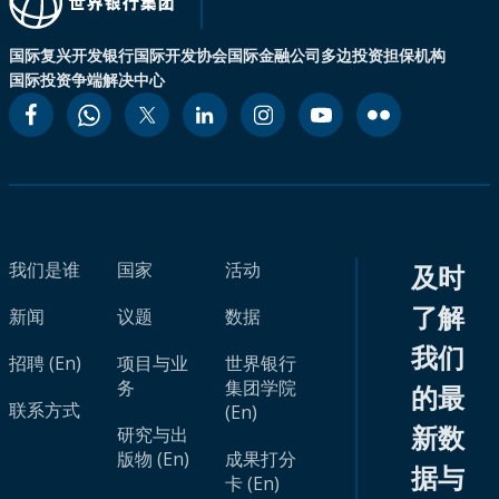
国际复兴开发银行
国际开发协会
国际金融公司
多边投资担保机构
国际投资争端解决中心
我们是谁
国家
活动
及时
了解
新闻
议题
数据
我们
招聘 (En)
项目与业
世界银行
务
集团学院
的最
联系方式
(En)
新数
研究与出
版物 (En)
成果打分
据与
卡 (En)