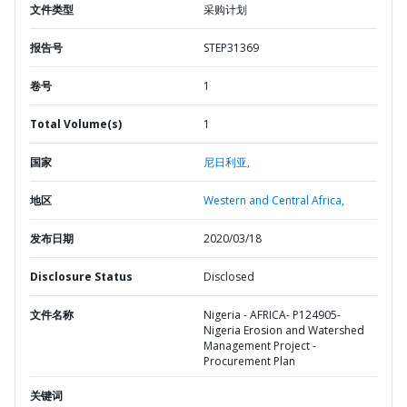
文件类型
采购计划
报告号
STEP31369
卷号
1
Total Volume(s)
1
国家
尼日利亚,
地区
Western and Central Africa,
发布日期
2020/03/18
Disclosure Status
Disclosed
文件名称
Nigeria - AFRICA- P124905-
Nigeria Erosion and Watershed
Management Project -
Procurement Plan
关键词