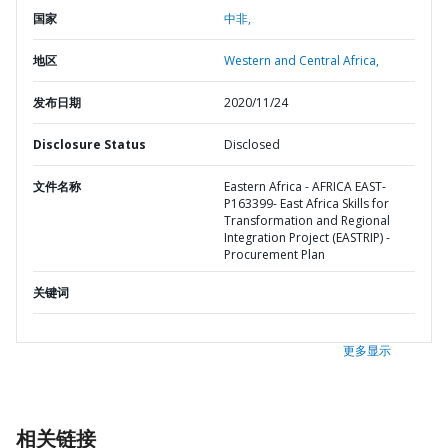
国家
中非,
地区
Western and Central Africa,
发布日期
2020/11/24
Disclosure Status
Disclosed
文件名称
Eastern Africa - AFRICA EAST-
P163399- East Africa Skills for
Transformation and Regional
Integration Project (EASTRIP) -
Procurement Plan
关键词
更多显示
相关链接