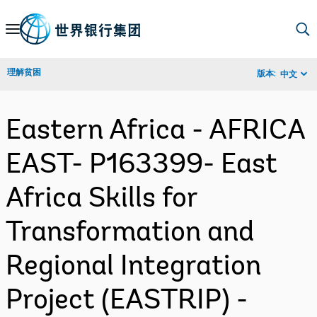
Skip
to
Main
理解贫困
版本:
中文
Navigation
Eastern Africa - AFRICA
EAST- P163399- East
Africa Skills for
Transformation and
Regional Integration
Project (EASTRIP) -