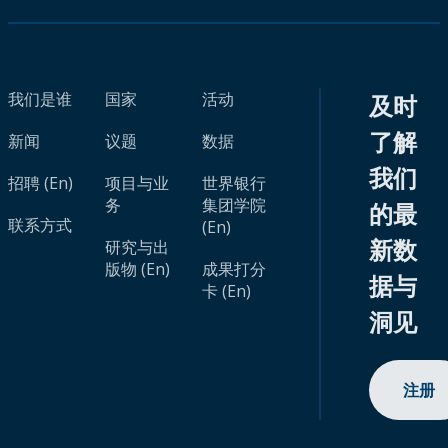
我们是谁
国家
活动
及时
了解
新闻
议题
数据
我们
招聘 (En)
项目与业
世界银行
务
集团学院
的最
联系方式
(En)
新数
研究与出
版物 (En)
成果打分
据与
卡 (En)
洞见
注册