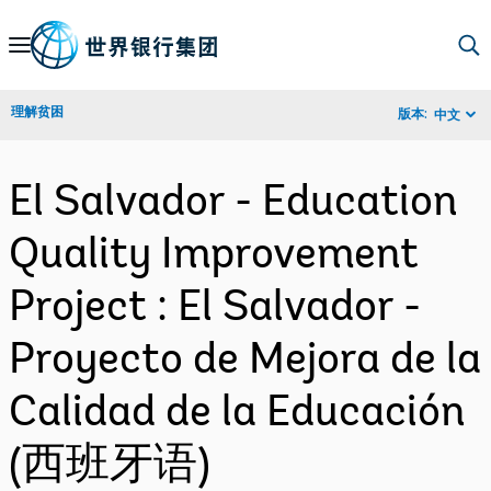
Skip
to
Main
理解贫困
版本:
中文
Navigation
El Salvador - Education
Quality Improvement
Project : El Salvador -
Proyecto de Mejora de la
Calidad de la Educación
(西班牙语)