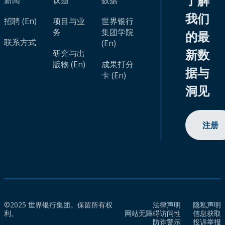
了解
新闻
议题
数据
我们
招聘 (En)
项目与业
世界银行
务
集团学院
的最
联系方式
(En)
新数
研究与出
版物 (En)
成果打分
据与
卡 (En)
洞见
注册
©2025 世界银行集团。保留所有权
法律声明
隐私声明
利。
网站无障碍访问性
信息获取
防诈警示
投诉举报