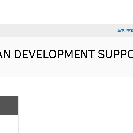
版本:
中
RBAN DEVELOPMENT SUPP